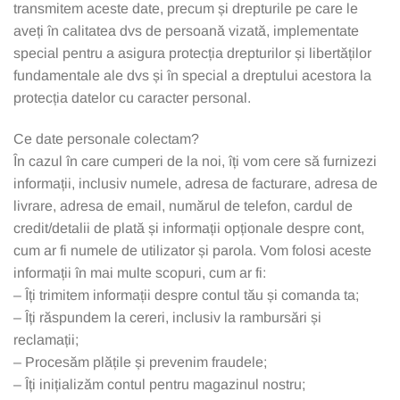
transmitem aceste date, precum și drepturile pe care le
aveți în calitatea dvs de persoană vizată, implementate
special pentru a asigura protecția drepturilor și libertăților
fundamentale ale dvs și în special a dreptului acestora la
protecția datelor cu caracter personal.
Ce date personale colectam?
În cazul în care cumperi de la noi, îți vom cere să furnizezi
informații, inclusiv numele, adresa de facturare, adresa de
livrare, adresa de email, numărul de telefon, cardul de
credit/detalii de plată și informații opționale despre cont,
cum ar fi numele de utilizator și parola. Vom folosi aceste
informații în mai multe scopuri, cum ar fi:
– Îți trimitem informații despre contul tău și comanda ta;
– Îți răspundem la cereri, inclusiv la rambursări și
reclamații;
– Procesăm plățile și prevenim fraudele;
– Îți inițializăm contul pentru magazinul nostru;