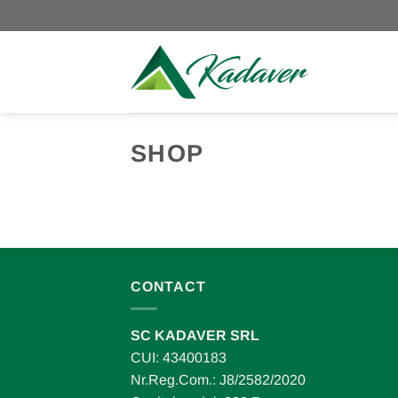
Skip
to
content
SHOP
CONTACT
SC KADAVER SRL
CUI: 43400183
Nr.Reg.Com.: J8/2582/2020