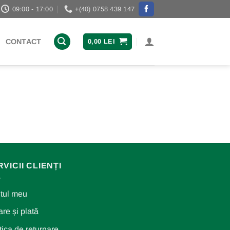
09:00 - 17:00
+(40) 0758 439 147
CONTACT
0,00
LEI
VICII CLIENȚI
tul meu
are și plată
tica de returnare