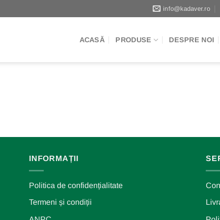
info@kadaver.ro
ACASĂ
PRODUSE
DESPRE NOI
INFORMAȚII
SER
Politica de confidențialitate
Con
Termeni și condiții
Livr
ANPC
Poli