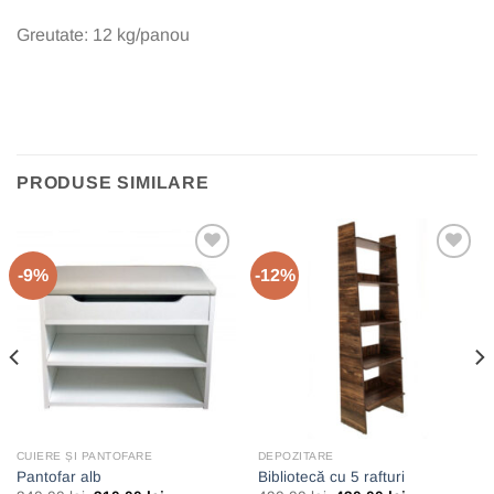
Greutate: 12 kg/panou
PRODUSE SIMILARE
-9%
-12%
Add to
Add to
wishlist
wishlist
CUIERE ȘI PANTOFARE
DEPOZITARE
Pantofar alb
Bibliotecă cu 5 rafturi