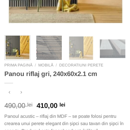
PRIMA PAGINĂ
/
MOBILĂ
/
DECORATIUNI PERETE
Panou riflaj gri, 240x60x2.1 cm
Prețul
Prețul
490,00
410,00
lei
lei
inițial
curent
Panoul acustic – riflaj din MDF – se poate folosi pentru
a
este:
crearea unui perete elegant din șipci sau tavan din șipci în
fost:
410,00 lei.