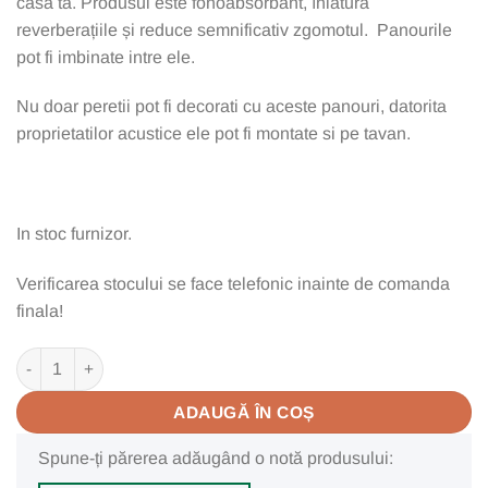
casa ta. Produsul este fonoabsorbant, înlătură
490,00 lei.
reverberațiile și reduce semnificativ zgomotul. Panourile
pot fi imbinate intre ele.
Nu doar peretii pot fi decorati cu aceste panouri, datorita
proprietatilor acustice ele pot fi montate si pe tavan.
In stoc furnizor.
Verificarea stocului se face telefonic inainte de comanda
finala!
Cantitate Panou riflaj gri, 240x60x2.1 cm
ADAUGĂ ÎN COȘ
Spune-ți părerea adăugând o notă produsului: