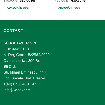
Prețul
Prețul
Prețul
Prețul
340,00
lei
310,00
lei
490,00
lei
430,00
lei
inițial
curent
inițial
curent
a
este:
a
este:
ADAUGĂ ÎN COȘ
ADAUGĂ ÎN COȘ
fost:
310,00 lei.
fost:
430,00 lei.
340,00 lei.
490,00 lei.
CONTACT
SC KADAVER SRL
CUI: 43400183
Nr.Reg.Com.: J8/2582/2020
Capital social: 200 Ron
SEDIU:
Str. Mihail Eminescu, nr. 7
Loc. Săcele, Jud. Brașov
+(40) 0758 439 147
info@kadaver.ro