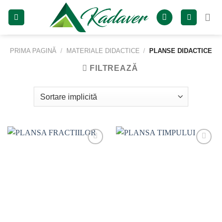
Skip
to
content
PRIMA PAGINĂ
/
MATERIALE DIDACTICE
/
PLANSE DIDACTICE
FILTREAZĂ
Add to
Add to
wishlist
wishlist