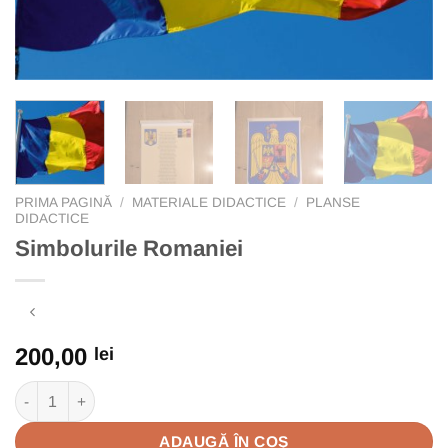
PRIMA PAGINĂ
/
MATERIALE DIDACTICE
/
PLANSE
DIDACTICE
Simbolurile Romaniei
200,00
lei
Cantitate Simbolurile Romaniei
ADAUGĂ ÎN COȘ