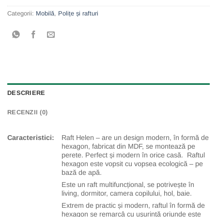
Categorii:
Mobilă
,
Polițe și rafturi
DESCRIERE
RECENZII (0)
Caracteristici:
Raft Helen – are un design modern, în formă de
hexagon, fabricat din MDF, se montează pe
perete. Perfect și modern în orice casă. Raftul
hexagon este vopsit cu vopsea ecologică – pe
bază de apă.
Este un raft multifuncțional, se potrivește în
living, dormitor, camera copilului, hol, baie.
Extrem de practic și modern, raftul în formă de
hexagon se remarcâ cu ușurință oriunde este