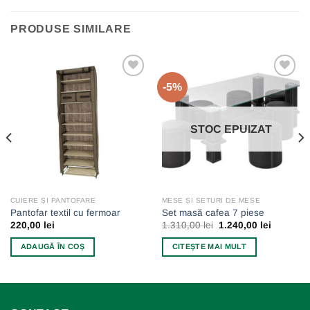
PRODUSE SIMILARE
-5%
Add to
Add to
wishlist
wishlist
STOC EPUIZAT
CUIERE ȘI PANTOFARE
MESE ȘI SETURI DE MESE
Pantofar textil cu fermoar
Set masă cafea 7 piese
Prețul
Prețul
220,00
lei
1.310,00
lei
1.240,00
lei
inițial
curent
a
este:
ADAUGĂ ÎN COȘ
CITEȘTE MAI MULT
fost:
1.240,00 
1.310,00 lei.