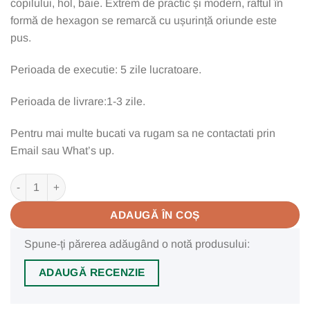
copilului, hol, baie. Extrem de practic și modern, raftul în
formă de hexagon se remarcă cu ușurință oriunde este
pus.
Perioada de executie: 5 zile lucratoare.
Perioada de livrare:1-3 zile.
Pentru mai multe bucati va rugam sa ne contactati prin
Email sau What’s up.
Cantitate Raft Helen, hexagon, galben
ADAUGĂ ÎN COȘ
Spune-ți părerea adăugând o notă produsului:
ADAUGĂ RECENZIE